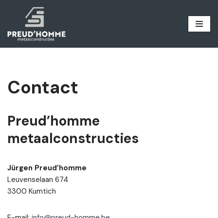
Ga
naar
de
inhoud
Contact
Preud’homme
metaalconstructies
Jürgen Preud’homme
Leuvenselaan 674
3300 Kumtich
E-mail:
info@preud-homme.be