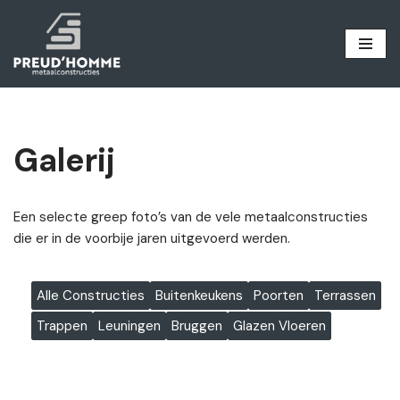
Ga
naar
de
inhoud
Galerij
Een selecte greep foto’s van de vele metaalconstructies
die er in de voorbije jaren uitgevoerd werden.
Alle Constructies
Buitenkeukens
Poorten
Terrassen
Trappen
Leuningen
Bruggen
Glazen Vloeren